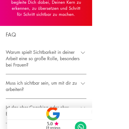
begleite Dich dabei, Deinen Kern zu
erkennen, zu übersetzen und Schritt
für Schritt sichtbar zu machen.
FAQ
Warum spielt Sichtbarkeit in deiner
Arbeit eine so große Rolle, besonders
bei Frauen?
Weil Sichtbarkeit selten ein reines
Muss ich sichtbar sein, um mit dir zu
Marketingthema ist. Viele haben gelernt,
arbeiten?
leistungsfähig zu sein, Verantwortung zu
tragen und zu funktionieren aber nicht, sich
Nein. Ich entwickle Marken, die für Dich
klar zu zeigen. In meiner Arbeit begegne ich
Ist das eher Coaching oder eher
sprechen können auch dann, wenn Du selbst
häufig inneren Spannungen zwischen
Branding?
(noch) nicht im Vordergrund stehen möchtest.
Kompetenz und Selbstbild. Wenn diese nicht
Sichtbarkeit ist kein Zwang, sondern eine
gesehen werden, kann auch die beste Marke
Beides bewusst verbunden. Ich arbeite als