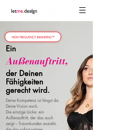
HIGH FREQUENCY BRANDING™
Ein
Außenauftritt,
der Deinen
Fähigkeiten
gerecht wird.
Deine Kompetenz ist längst da.
Deine Vision auch.
Die einzige Lücke: ein
Außenauftritt, der das auch
zeigt – Traumkunden anzieht,
die das sofort spüren.