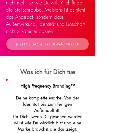
nicht mehr so wie Du willst? Ich finde
die Stellschraube. Meistens ist es nicht
das Angebot, sondern dass
Außenwirkung, Identität und Botschaft
nicht zusammenpassen.
JETZT KOSTENLOSES ERSTGESPRÄCH BUCHEN
Was ich für Dich tue
High Frequency Branding™
Deine komplette Marke. Von der
Identität bis zum fertigen
Außenauftritt.
Für Dich, wenn Du gesehen werden
willst wie Du wirklich bist und eine
Marke brauchst die das zeigt.